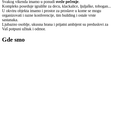
Svakog vikenda imamo u ponudi
sveže pečenje
.
Kompleks poseduje igralište za decu, klackalice, ljuljaške, tobogan...
U okviru objekta imamo i prostor za proslave u kome se mogu
organizovati i razne konferencije, tim building i ostale vrste
sastanaka.
Ljubazno osoblje, ukusna hrana i prijatni ambijent su preduslovi za
Vaš potpuni užitak i odmor.
Gde smo