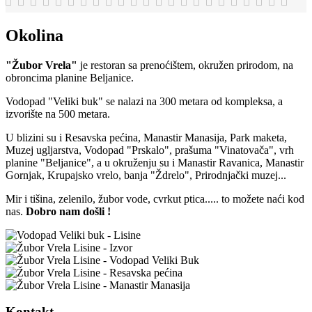
Okolina
"Žubor Vrela"
je restoran sa prenoćištem, okružen prirodom, na
obroncima planine Beljanice.
Vodopad "Veliki buk" se nalazi na 300 metara od kompleksa, a
izvorište na 500 metara.
U blizini su i Resavska pećina, Manastir Manasija, Park maketa,
Muzej ugljarstva, Vodopad "Prskalo", prašuma "Vinatovača", vrh
planine "Beljanice", a u okruženju su i Manastir Ravanica, Manastir
Gornjak, Krupajsko vrelo, banja "Ždrelo", Prirodnjački muzej...
Mir i tišina, zelenilo, žubor vode, cvrkut ptica..... to možete naći kod
nas.
Dobro nam došli !
Kontakt