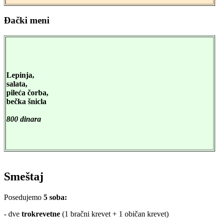
Đački meni
Lepinja,
salata,
pileća čorba,
bečka šnicla
800 dinara
Smeštaj
Posedujemo
5 soba:
- dve
trokrevetne
(1 bračni krevet + 1 običan krevet)