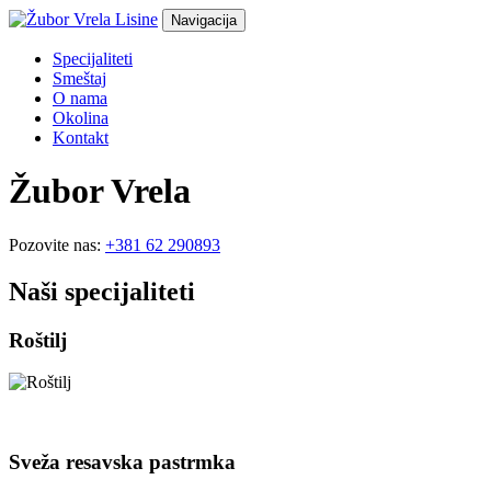
Navigacija
Specijaliteti
Smeštaj
O nama
Okolina
Kontakt
Žubor Vrela
Pozovite nas:
+381 62 290893
Naši specijaliteti
Roštilj
Sveža resavska pastrmka