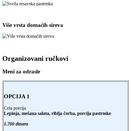
Više vrsta domaćih sireva
Organizovani ručkovi
Meni za odrasle
OPCIJA 1
Cela porcija
Lepinja, mešana salata, riblja čorba, porcija pastrmke
1.700 dinara