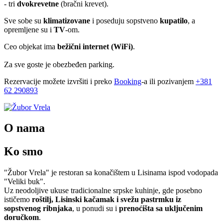
- tri
dvokrevetne
(bračni krevet).
Sve sobe su
klimatizovane
i poseduju sopstveno
kupatilo
, a
opremljene su i
TV
-om.
Ceo objekat ima
bežični internet (WiFi)
.
Za sve goste je obezbeđen parking.
Rezervacije možete izvršiti i preko
Booking
-a ili pozivanjem
+381
62 290893
O nama
Ko smo
"Žubor Vrela" je restoran sa konačištem u Lisinama ispod vodopada
"Veliki buk".
Uz neodoljive ukuse tradicionalne srpske kuhinje, gde posebno
ističemo
roštilj, Lisinski kačamak i svežu pastrmku iz
sopstvenog ribnjaka
, u ponudi su i
prenoćišta sa uključenim
doručkom
.